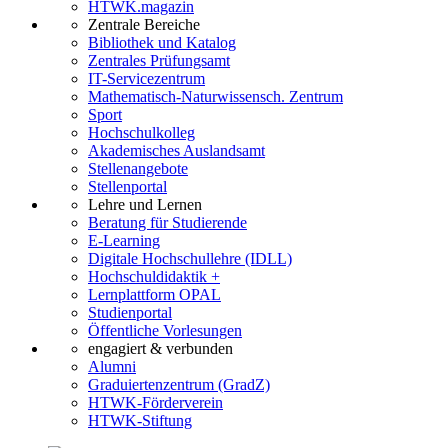
HTWK.magazin
Zentrale Bereiche
Bibliothek und Katalog
Zentrales Prüfungsamt
IT-Servicezentrum
Mathematisch-Naturwissensch. Zentrum
Sport
Hochschulkolleg
Akademisches Auslandsamt
Stellenangebote
Stellenportal
Lehre und Lernen
Beratung für Studierende
E-Learning
Digitale Hochschullehre (IDLL)
Hochschuldidaktik +
Lernplattform OPAL
Studienportal
Öffentliche Vorlesungen
engagiert & verbunden
Alumni
Graduiertenzentrum (GradZ)
HTWK-Förderverein
HTWK-Stiftung